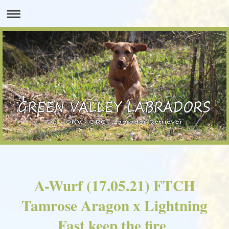
A-Wurf (17.05.21) FTCH
Tamrose Aragon x Lightning
Fast keep the fire