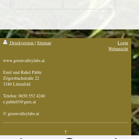
Druckversion
|
Sitemap
Login
Webansicht
www.greenvalleylabs.at
Emil und Rahel Pable
Zögersbachstraße 22
3180 Lilienfeld
Telefon: 0650 552 4240
e.pable65@gmx.at
© greenvalleylabs.at
↑