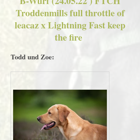
B-Wurf (24.05.22 ) FTCH
Troddenmills full throttle of
leacaz x Lightning Fast keep
the fire
Todd und Zoe: